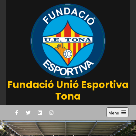
Skip
to
content
Fundació Unió Esportiva
Tona
Menu
Open
the
main
menu