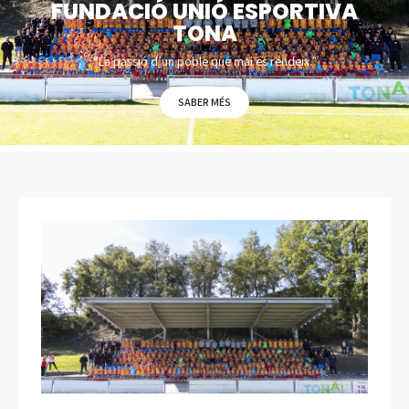
FUNDACIÓ UNIÓ ESPORTIVA
TONA
“La passió d’un poble que mai es rendeix.”
SABER MÉS