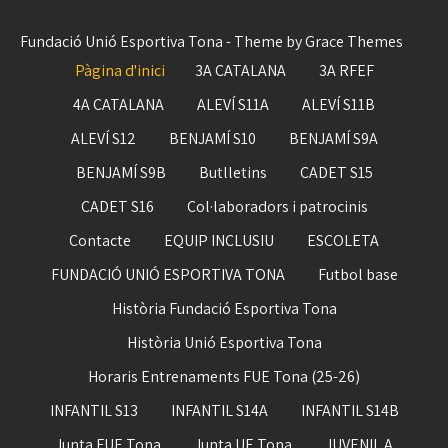
Fundació Unió Esportiva Tona - Theme by Grace Themes
Pàgina d'inici
3A CATALANA
3A RFEF
4A CATALANA
ALEVÍ S11A
ALEVÍ S11B
ALEVÍ S12
BENJAMÍ S10
BENJAMÍ S9A
BENJAMÍ S9B
Butlletins
CADET S15
CADET S16
Col·laboradors i patrocinis
Contacte
EQUIP INCLUSIU
ESCOLETA
FUNDACIÓ UNIÓ ESPORTIVA TONA
Futbol base
Història Fundació Esportiva Tona
Història Unió Esportiva Tona
Horaris Entrenaments FUE Tona (25-26)
INFANTIL S13
INFANTIL S14A
INFANTIL S14B
Junta FUE Tona
Junta UE Tona
JUVENIL A